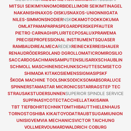
MITSUI SEIKI
MIYANO
MORBIDELLI
MORI SEIKI
MTI
NAGEL
NAKANISHI
NAXOS-DISKUS
NAXOS-UNION
NIIGATA
NILES-SIMMONS
NODIER
NSK
OKAMOTO
OKK
OKUMA
OMLAT
PAMA
PARPAS
PEGARD
PERSKE
PFAUTER
PIETRO CARNAGHI
PLURITEC
POSALUX
PRAWEMA
PRECISE
PROFESSIONAL INSTRUMENTS
QUASER
RAMBAUDI
REALMECA
REDEX
REINECKER
REISHAUER
RENAUD
RÖDERS
ROLAND DG
ROLLOMATIC
ROMI
ROSILIO
SACCARDO
SACHMAN
SAMPUTENSILI
SARIX
SCHAUBLIN
SCHMOLL MASCHINEN
SCHUNK
SCHUTTE
SCM
SETCO
SHIMADA KITAKO
SIEMENS
SIGMA
SIP
SKF
ŠKODA MACHINE TOOL
SNK
SODICK
SOMAB
SORALUCE
SPINNER
STAMA
STAR MICRONICS
STARRAG
STEP TEC
STRAUSAK
STUDER
SUNNEN
SUPERIOR SPINDLE SERVICE
SUPFINA
SYCOTEC
TACCHELLA
TAKISAWA
TBT TIEFBOHRTECHNIK
TDM
THIBAUT
THIELENHAUS
TORNOS
TOSHIBA KIKAI
TOYODA
TRAUB
TSUGAMI
UNION
UNISIG
VEM
VIA MECHANICS
VICTOR TAICHUNG
VOLLMER
VOUMARD
WALDRICH COBURG