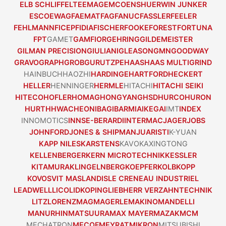
ELB SCHLIFF
ELTE
EMAG
EMCO
ENSHU
ERWIN JUNKER
ESCO
EWAG
FAEMAT
FAG
FANUC
FASSLER
FEELER
FEHLMANN
FICEP
FIDIA
FISCHER
FOOKE
FOREST
FORTUNA
FPT
GAMET
GAMFIOR
GEHRING
GILDEMEISTER
GILMAN PRECISION
GIULIANI
GLEASON
GMN
GOODWAY
GRAVOGRAPH
GROB
GURUTZPE
HAAS
HAAS MULTIGRIND
HAINBUCH
HAOZHI
HARDINGE
HARTFORD
HECKERT
HELLER
HENNINGER
HERMLE
HITACHI
HITACHI SEIKI
HITECO
HOFLER
HOMAG
HONGYANG
HSD
HURCO
HURON
HURTH
HWACHEON
IBAG
IBARMIA
IKEGAI
IMT
INDEX
INNOMOTICS
INNSE-BERARDI
INTERMAC
JAGER
JOBS
JOHNFORD
JONES & SHIPMAN
JUARISTI
K-YUAN
KAPP NILES
KARSTENS
KAVO
KAXINGTONG
KELLENBERGER
KERN MICROTECHNIK
KESSLER
KITAMURA
KLINGELNBERG
KOEPFER
KOLB
KOPP
KOVOSVIT MAS
LANDIS
LE CRENEAU INDUSTRIEL
LEADWELL
LICO
LIDKOPING
LIEBHERR VERZAHNTECHNIK
LITZ
LORENZ
MAG
MAGERLE
MAKINO
MANDELLI
MANURHIN
MATSUURA
MAX MAYER
MAZAK
MCM
MECHATRON
MECOF
MEYRAT
MIKRON
MITSUBISHI