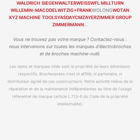
WALDRICH SIEGEN
WALTER
WEISS
WFL MILLTURN
WILLEMIN-MACODEL
WITZIG+FRANK
WOLONG
WOTAN
XYZ MACHINE TOOLS
YASDA
YCM
ZAYER
ZIMMER GROUP
ZIMMERMANN
…
Vous ne trouvez pas votre marque ? Contactez-nous :
nous intervenons sur toutes les marques d'électrobroches
et de broches machine-outil.
Les noms et marques cités sont la propriété de leurs détenteurs
respectifs. Brochexpress n'est ni affilié, ni partenaire, ni
distributeur agréé de ces constructeurs. Notre activité relève de la
réparation et de la maintenance indépendantes au titre de l'usage
référentiel de marque (article L.713-6 du Code de la propriété
intellectuelle).