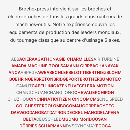
Brochexpress intervient sur les broches et
électrobroches de tous les grands constructeurs de
machines-outils. Notre expérience couvre les
équipements de production des leaders mondiaux,
du tournage classique au centre d'usinage 5 axes.
ABB
ACIERA
AGATHON
AGIE CHARMILLES
AIR TURBINE
AMADA MACHINE TOOLS
AMANN GIRRBACH
ANAYAK
ANCA
ARPEGE
AWEA
BECHLER
BELOTTI
BERTHIEZ
BLOHM
BOEHRINGER
BRETON
BRIDGEPORT
BROTHER
BUMOTEC
CAMUT
CAPELLINI
CAZENEUVE
CELERA MOTION
CHANGCHUAN
CHANGLONG
CHEVALIER
CHIRON
CHUZHOU
CINCINNATI
CITIZEN CINCOM
CMS
CNC SPEED
COLCHESTER
COLOMBO
COMAU
CORREA
CYTEC
DAEWOO
DANOBAT
DATRON
DECKEL MAHO
DELAPENA
DELTA
DEUSCHLE
DMG
DMG Mori
DOOSAN
DÖRRIES SCHARMANN
DVS
DYNOMAX
ECOCA